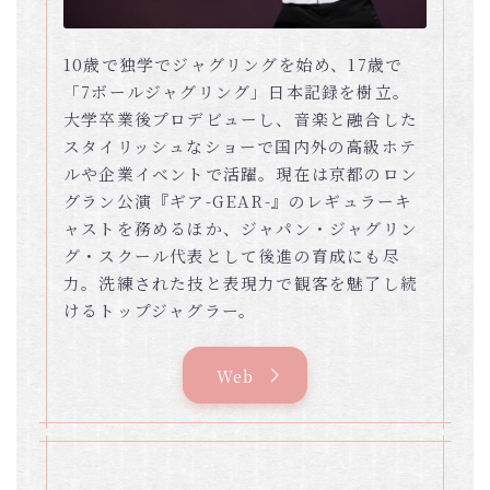
10歳で独学でジャグリングを始め、17歳で
「7ボールジャグリング」日本記録を樹立。
大学卒業後プロデビューし、音楽と融合した
スタイリッシュなショーで国内外の高級ホテ
ルや企業イベントで活躍。現在は京都のロン
グラン公演『ギア-GEAR-』のレギュラーキ
ャストを務めるほか、ジャパン・ジャグリン
グ・スクール代表として後進の育成にも尽
力。洗練された技と表現力で観客を魅了し続
けるトップジャグラー。
Web