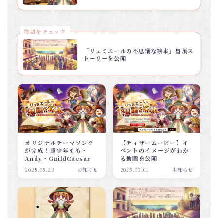
物語をチェック
「リュミエールの不思議な絵本」冒頭ス
トーリーを公開
オリジナルテーマソング
【ティザームービー】イ
が完成！超少年もも・
ベントのイメージがわか
Andy・GuildCaesar
る動画を公開
2025.05.23
お知らせ
2025.03.01
お知らせ